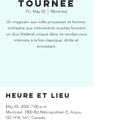
tournée
Fri, May 03
  |  
Montréal
Un magicien aux mille prouesses et femme-
orchestre aux instruments inusités forment
un duo théâtral unique dans ce rendez-vous
intimiste à la fois classique, drôle et
envoûtant.
Les inscriptions sont closes
Voir autres événements
Heure et lieu
May 03, 2024, 7:00 p.m.
Montréal, 7800 Bd Métropolitain E, Anjou,
QC H1K 1A1, Canada