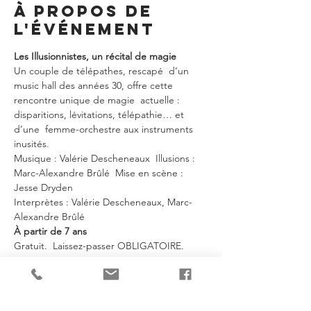
À propos de
l'événement
Les Illusionnistes, un récital de magie 
Un couple de télépathes, rescapé  d’un 
music hall des années 30, offre cette 
rencontre unique de magie  actuelle : 
disparitions, lévitations, télépathie… et 
d’une  femme-orchestre aux instruments 
inusités.
Musique : Valérie Descheneaux  Illusions : 
Marc-Alexandre Brûlé  Mise en scène : 
Jesse Dryden 
Interprètes : Valérie Descheneaux, Marc-
Alexandre Brûlé
À partir de 7 ans
Gratuit.  Laissez-passer OBLIGATOIRE. 
 Maximum 4 par personne.
En lire plus >