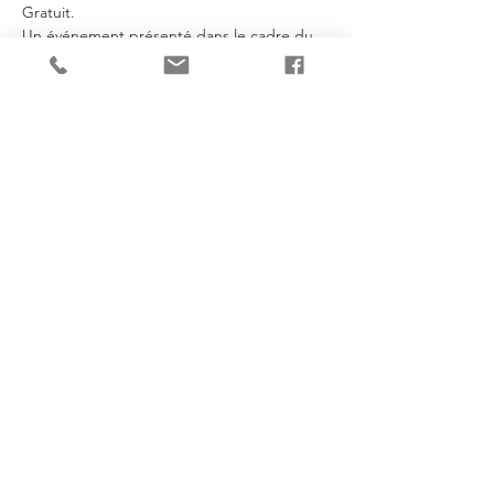
Gratuit.
Un événement présenté dans le cadre du 
CAM en tournée
.
https://montreal.ca/evenements/un-recital-
de-magie-les-illusionnistes-en-tournee-
46506
Je partage!
Goggle Business Review