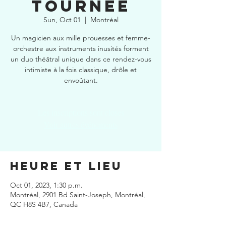
tournée
Sun, Oct 01
  |  
Montréal
Un magicien aux mille prouesses et femme-
orchestre aux instruments inusités forment
un duo théâtral unique dans ce rendez-vous
intimiste à la fois classique, drôle et
envoûtant.
Les inscriptions sont closes
Voir autres événements
Heure et lieu
Oct 01, 2023, 1:30 p.m.
Montréal, 2901 Bd Saint-Joseph, Montréal,
QC H8S 4B7, Canada