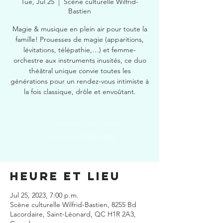
Tue, Jul 25
  |  
Scène culturelle Wilfrid-
Bastien
Magie & musique en plein air pour toute la
famille! Prouesses de magie (apparitions,
lévitations, télépathie,…) et femme-
orchestre aux instruments inusités, ce duo
théâtral unique convie toutes les
générations pour un rendez-vous intimiste à
la fois classique, drôle et envoûtant.
Les inscriptions sont closes
Voir autres événements
Heure et lieu
Jul 25, 2023, 7:00 p.m.
Scène culturelle Wilfrid-Bastien, 8255 Bd
Lacordaire, Saint-Léonard, QC H1R 2A3,