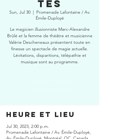
tes
Sun, Jul 30
  |  
Promenade Lafontaine / Av.
Émile-Duployé
Le magicien illusionniste Marc-Alexandre
Brûlé et la femme de théâtre et musicienne
Valérie Descheneaux présentent toute en
finesse un spectacle de magie actuelle.
Lévitations, disparitions, télépathie et
musique sont au programme.
Les inscriptions sont closes
Voir autres événements
Heure et lieu
Jul 30, 2023, 2:00 p.m.
Promenade Lafontaine / Av. Émile-Duployé,
Av. Émile-Duployé, Montréal, QC, Canada