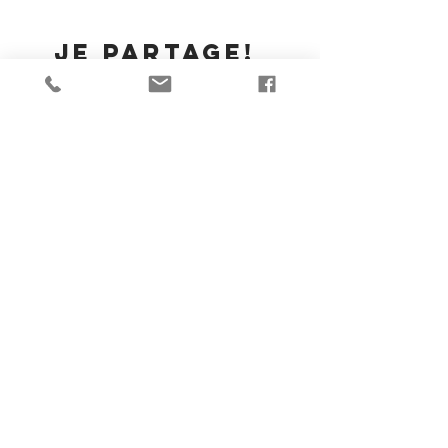
Je partage!
Goggle Business Review
625 Av. Outremont, Suite #15, Outremont, Québec H2V 3M8
Marc-Alexandre Brûlé Event Magician Illusionist Montreal
Magic consultant & illusions designer for integration the stage