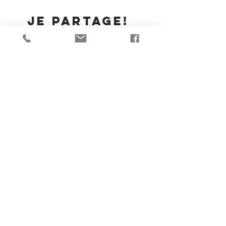
Je partage!
Goggle Business Review
625 Av. Outremont, Suite #15, Outremont, Québec H2V 3M8
Marc-Alexandre Brûlé Event Magician Illusionist Montreal
Magic consultant & illusions designer for integration the stage