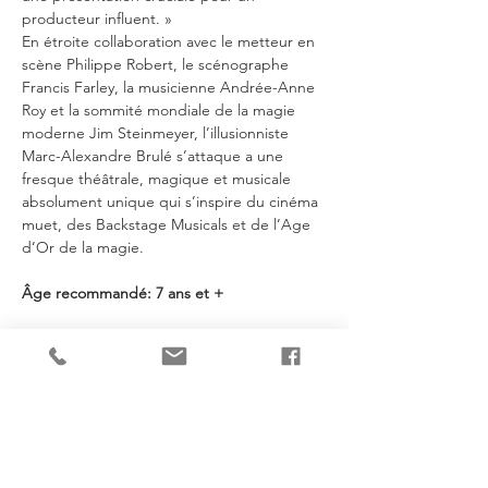
producteur influent. »
En étroite collaboration avec le metteur en 
scène Philippe Robert, le scénographe 
Francis Farley, la musicienne Andrée-Anne 
Roy et la sommité mondiale de la magie 
moderne Jim Steinmeyer, l’illusionniste 
Marc-Alexandre Brulé s’attaque a une 
fresque théâtrale, magique et musicale 
absolument unique qui s’inspire du cinéma 
muet, des Backstage Musicals et de l’Age 
d’Or de la magie.
Âge recommandé: 7 ans et +
https://www.diffusiontram.ca/
Je partage!