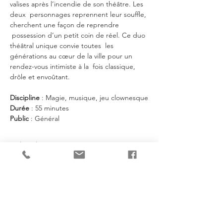
valises après l’incendie de son théâtre. Les 
deux  personnages reprennent leur souffle, 
cherchent une façon de reprendre 
 possession d’un petit coin de réel. Ce duo 
théâtral unique convie toutes  les 
générations au cœur de la ville pour un 
rendez-vous intimiste à la  fois classique, 
drôle et envoûtant.
Discipline
 : Magie, musique, jeu clownesque
Durée
 : 55 minutes 
Public
 : Général
En lire plus >
Je partage!