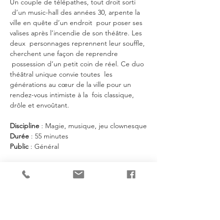
Un couple de télépathes, tout droit sorti 
 d’un music-hall des années 30, arpente la 
ville en quête d’un endroit  pour poser ses 
valises après l’incendie de son théâtre. Les 
deux  personnages reprennent leur souffle, 
cherchent une façon de reprendre 
 possession d’un petit coin de réel. Ce duo 
théâtral unique convie toutes  les 
générations au cœur de la ville pour un 
rendez-vous intimiste à la  fois classique, 
drôle et envoûtant.
Discipline
 : Magie, musique, jeu clownesque
Durée
 : 55 minutes 
Public
 : Général
En lire plus >
Je partage!